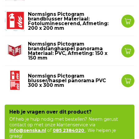
Normsigns Pictogram
brandblusser Materiaal:
Fotoluminescerend, Afmeting:
200 x 200 mm
Normsigns Pictogram
brandslanghaspel panorama
Materiaal: PVC, Afmeting: 150 x
150 mm
Normsigns Pictogram
blusser/haspel panorama PVC
300 x 300 mm
Heb je vragen over dit product?
Of heb je hulp nodig met bestellen? Neem gerust
contact op met onze klantenservice via
info@senska.nl
of
085 2384020
. We helpen je
graag!