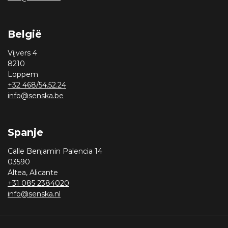
België
Vijvers 4
8210
Loppem
+32 468/54.52.24
info@senska.be
Spanje
Calle Benjamin Palencia 14
03590
Altea, Alicante
+31 085 2384020
info@senska.nl