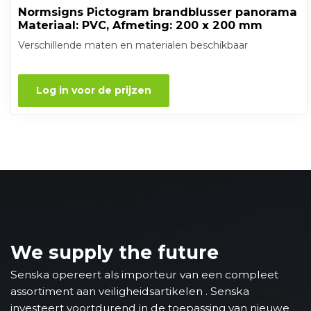
Normsigns Pictogram brandblusser panorama
Materiaal: PVC, Afmeting: 200 x 200 mm
Verschillende maten en materialen beschikbaar
Log in voor de prijzen
We supply the future
Senska opereert als importeur van een compleet
assortiment aan veiligheidsartikelen . Senska
investeert voortdurend in de toepassing van nieuwe