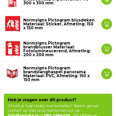
300 x 300 mm
Normsigns Pictogram blusdeken
Materiaal: Sticker, Afmeting: 150
x 150 mm
Normsigns Pictogram
brandblusser Materiaal:
Fotoluminescerend, Afmeting:
200 x 200 mm
Normsigns Pictogram
brandslanghaspel panorama
Materiaal: PVC, Afmeting: 150 x
150 mm
Heb je vragen over dit product?
Of heb je hulp nodig met bestellen? Neem gerust
contact op met onze klantenservice via
info@senska.nl
of
085 2384020
. We helpen je