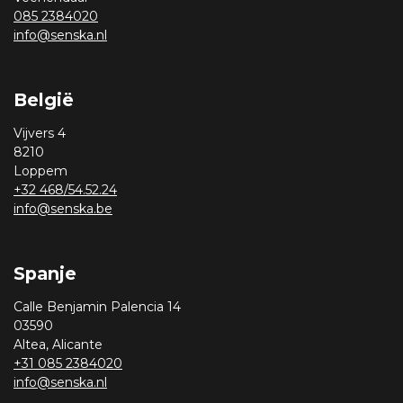
085 2384020
info@senska.nl
België
Vijvers 4
8210
Loppem
+32 468/54.52.24
info@senska.be
Spanje
Calle Benjamin Palencia 14
03590
Altea, Alicante
+31 085 2384020
info@senska.nl