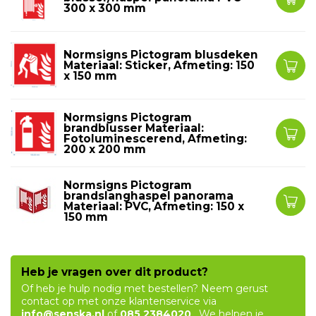
300 x 300 mm
Normsigns Pictogram blusdeken
Materiaal: Sticker, Afmeting: 150
x 150 mm
Normsigns Pictogram
brandblusser Materiaal:
Fotoluminescerend, Afmeting:
200 x 200 mm
Normsigns Pictogram
brandslanghaspel panorama
Materiaal: PVC, Afmeting: 150 x
150 mm
Heb je vragen over dit product?
Of heb je hulp nodig met bestellen? Neem gerust
contact op met onze klantenservice via
info@senska.nl
of
085 2384020
. We helpen je