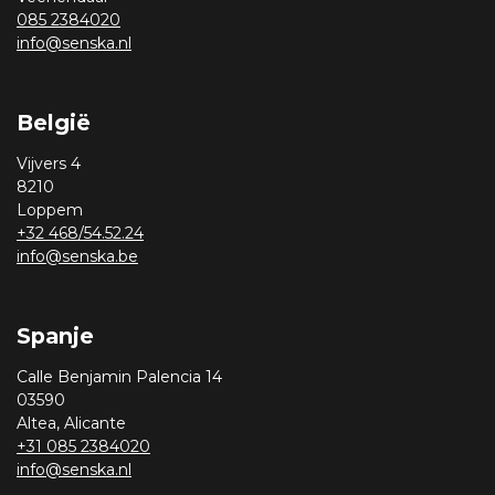
085 2384020
info@senska.nl
België
Vijvers 4
8210
Loppem
+32 468/54.52.24
info@senska.be
Spanje
Calle Benjamin Palencia 14
03590
Altea, Alicante
+31 085 2384020
info@senska.nl