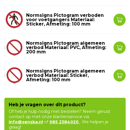
Normsigns Pictogram verboden
voor voetgangers Materiaal:
Sticker, Afmeting: 100 mm
Normsigns Pictogram algemeen
verbod Materiaal: PVC, Afmeting:
200 mm
Normsigns Pictogram algemeen
verbod Materiaal: Sticker,
Afmeting: 100 mm
Heb je vragen over dit product?
Of heb je hulp nodig met bestellen? Neem gerust
contact op met onze klantenservice via
info@senska.nl
of
085 2384020
. We helpen je
graag!