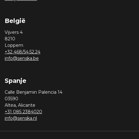
België
Vijvers 4
8210
Loppem
+32 468/54.52.24
info@senska.be
Spanje
Calle Benjamin Palencia 14
03590
Altea, Alicante
+31 085 2384020
info@senska.nl