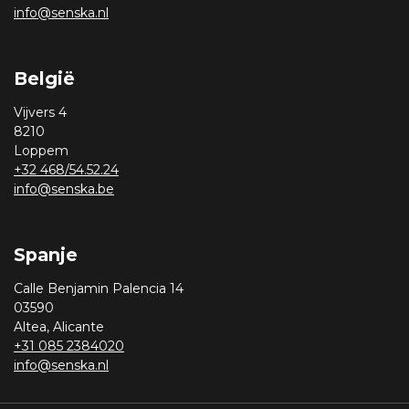
info@senska.nl
België
Vijvers 4
8210
Loppem
+32 468/54.52.24
info@senska.be
Spanje
Calle Benjamin Palencia 14
03590
Altea, Alicante
+31 085 2384020
info@senska.nl