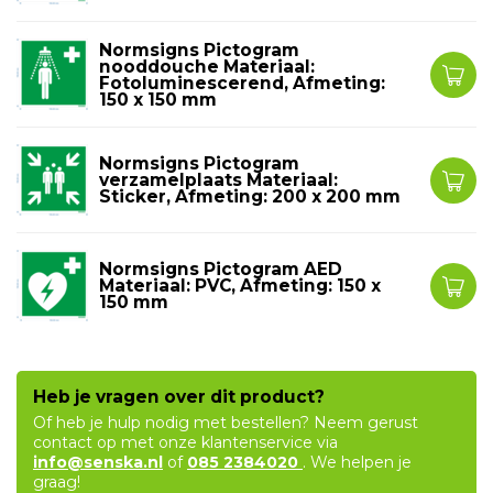
Normsigns Pictogram
nooddouche Materiaal:
Fotoluminescerend, Afmeting:
150 x 150 mm
Normsigns Pictogram
verzamelplaats Materiaal:
Sticker, Afmeting: 200 x 200 mm
Normsigns Pictogram AED
Materiaal: PVC, Afmeting: 150 x
150 mm
Heb je vragen over dit product?
Of heb je hulp nodig met bestellen? Neem gerust
contact op met onze klantenservice via
info@senska.nl
of
085 2384020
. We helpen je
graag!