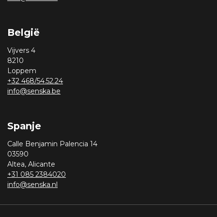
België
Vijvers 4
8210
Loppem
+32 468/54.52.24
info@senska.be
Spanje
Calle Benjamin Palencia 14
03590
Altea, Alicante
+31 085 2384020
info@senska.nl