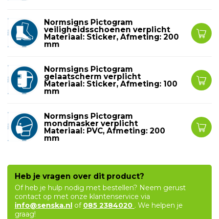
Normsigns Pictogram
veiligheidsschoenen verplicht
Materiaal: Sticker, Afmeting: 200
mm
Normsigns Pictogram
gelaatscherm verplicht
Materiaal: Sticker, Afmeting: 100
mm
Normsigns Pictogram
mondmasker verplicht
Materiaal: PVC, Afmeting: 200
mm
Heb je vragen over dit product?
Of heb je hulp nodig met bestellen? Neem gerust
contact op met onze klantenservice via
info@senska.nl
of
085 2384020
. We helpen je
graag!