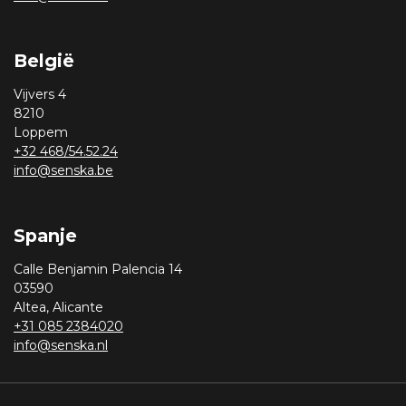
België
Vijvers 4
8210
Loppem
+32 468/54.52.24
info@senska.be
Spanje
Calle Benjamin Palencia 14
03590
Altea, Alicante
+31 085 2384020
info@senska.nl