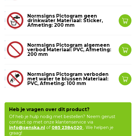
Normsigns Pictogram geen
drinkwater Materiaal: Sticker,
Afmeting: 200 mm
Normsigns Pictogram algemeen
verbod Materiaal: PVC, Afmeting:
200 mm
Normsigns Pictogram verboden
met water te blussen Materiaal:
PVC, Afmeting: 100 mm
Heb je vragen over dit product?
Of heb je hulp nodig met bestellen? Neem gerust
contact op met onze klantenservice via
info@senska.nl
of
085 2384020
. We helpen je
graag!